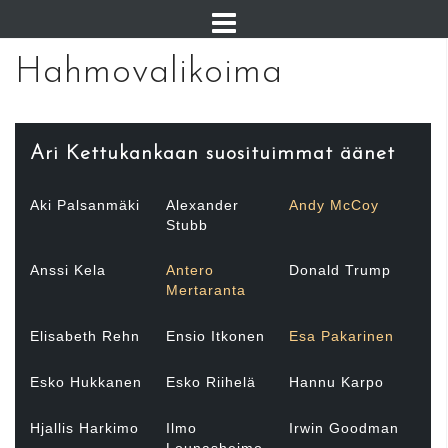
Hahmovalikoima
Ari Kettukankaan suosituimmat äänet
Aki Palsanmäki
Alexander
Andy McCoy
Stubb
Anssi Kela
Antero
Donald Trump
Mertaranta
Elisabeth Rehn
Ensio Itkonen
Esa Pakarinen
Esko Hukkanen
Esko Riihelä
Hannu Karpo
Hjallis Harkimo
Ilmo
Irwin Goodman