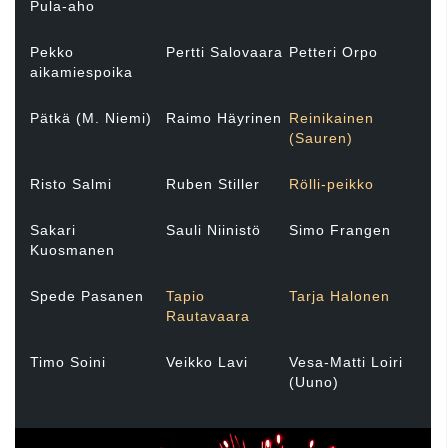
Pula-aho
Pekko
Pertti Salovaara
Petteri Orpo
aikamiespoika
Pätkä (M. Niemi)
Raimo Häyrinen
Reinikainen
(Sauren)
Risto Salmi
Ruben Stiller
Rölli-peikko
Sakari
Sauli Niinistö
Simo Frangen
Kuosmanen
Spede Pasanen
Tapio
Tarja Halonen
Rautavaara
Timo Soini
Veikko Lavi
Vesa-Matti Loiri
(Uuno)