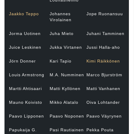
Lounasheimo
Jaakko Teppo
Johannes
Jope Ruonansuu
Virolainen
Jorma Uotinen
Juha Mieto
Juhani Tamminen
Juice Leskinen
Jukka Virtanen
Jussi Halla-aho
Jörn Donner
Kari Tapio
Kimi Räikkönen
Louis Armstrong
M.A. Numminen
Marco Bjurström
Martti Ahtisaari
Matti Kyllönen
Matti Vanhanen
Mauno Koivisto
Mikko Alatalo
Oiva Lohtander
Paavo Lipponen
Paavo Noponen
Paavo Väyrynen
Papukaija G.
Pasi Rautiainen
Pekka Pouta