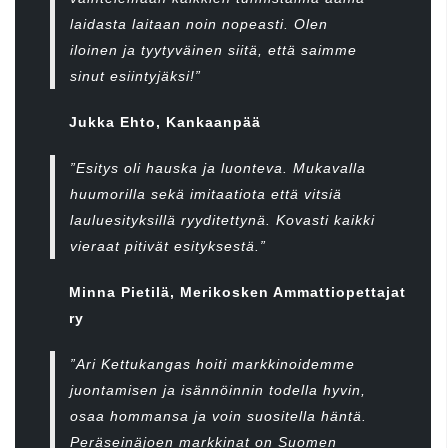
laidasta laitaan noin nopeasti. Olen
iloinen ja tyytyväinen siitä, että saimme
sinut esiintyjäksi!”
Jukka Ehto, Kankaanpää
”Esitys oli hauska ja luonteva. Mukavalla
huumorilla sekä imitaatiota että vitsiä
lauluesityksillä ryyditettynä. Kovasti kaikki
vieraat pitivät esityksestä.”
Minna Pietilä, Merikosken Ammattiopettajat
ry
”Ari Kettukangas hoiti markkinoidemme
juontamisen ja isännöinnin todella hyvin,
osaa hommansa ja voin suositella häntä.
Peräseinäjoen markkinat on Suomen