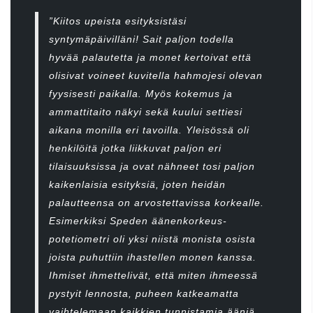
”Kiitos upeista esityksistäsi
syntymäpäivilläni! Sait paljon todella
hyvää palautetta ja monet kertoivat että
olisivat voineet kuvitella hahmojesi olevan
fyysisesti paikalla. Myös kokemus ja
ammattitaito näkyi sekä kuului settiesi
aikana monilla eri tavoilla. Yleisössä oli
henkilöitä jotka liikkuvat paljon eri
tilaisuuksissa ja ovat nähneet tosi paljon
kaikenlaisia esityksiä, joten heidän
palautteensa on arvostettavissa korkealle.
Esimerkiksi Speden äänenkorkeus-
potetiometri oli yksi niistä monista osista
joista puhuttiin ihastellen monen kanssa.
Ihmiset ihmettelivät, että miten ihmeessä
pystyit lennosta, puheen katkeamatta
vaihtelemaan kaikkien tunnistamia ääniä