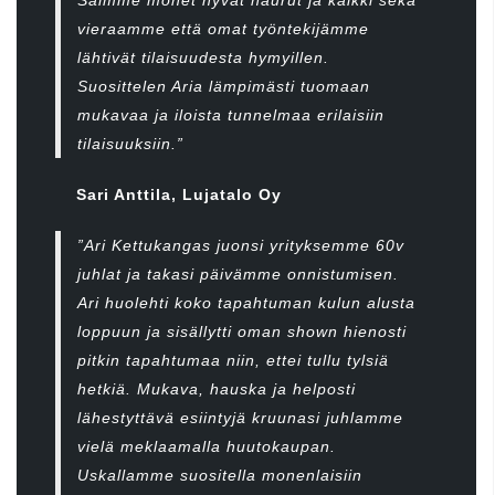
Saimme monet hyvät naurut ja kaikki sekä
vieraamme että omat työntekijämme
lähtivät tilaisuudesta hymyillen.
Suosittelen Aria lämpimästi tuomaan
mukavaa ja iloista tunnelmaa erilaisiin
tilaisuuksiin.”
Sari Anttila, Lujatalo Oy
”Ari Kettukangas juonsi yrityksemme 60v
juhlat ja takasi päivämme onnistumisen.
Ari huolehti koko tapahtuman kulun alusta
loppuun ja sisällytti oman shown hienosti
pitkin tapahtumaa niin, ettei tullu tylsiä
hetkiä. Mukava, hauska ja helposti
lähestyttävä esiintyjä kruunasi juhlamme
vielä meklaamalla huutokaupan.
Uskallamme suositella monenlaisiin