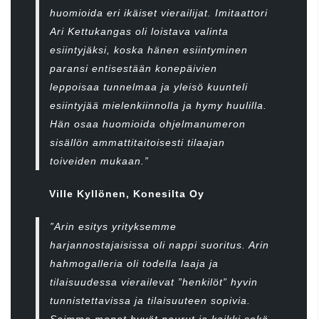
huomioida eri ikäiset vierailijat. Imitaattori
Ari Kettukangas oli loistava valinta
esiintyjäksi, koska hänen esiintyminen
paransi entisestään konepäivien
leppoisaa tunnelmaa ja yleisö kuunteli
esiintyjää mielenkiinnolla ja hymy huulilla.
Hän osaa huomioida ohjelmanumeron
sisällön ammattitaitoisesti tilaajan
toiveiden mukaan.”
Ville Kyllönen, Konesilta Oy
”Arin esitys yrityksemme
harjannostajaisissa oli nappi suoritus. Arin
hahmogalleria oli todella laaja ja
tilaisuudessa vierailevat ”henkilöt” hyvin
tunnistettavissa ja tilaisuuteen sopivia.