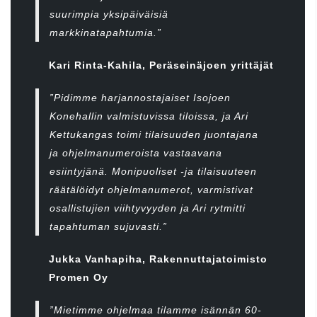
suurimpia yksipäiväisiä
markkinatapahtumia.”
Kari Rinta-Kahila, Peräseinäjoen yrittäjät
”Pidimme harjannostajaiset Isojoen
Konehallin valmistuvissa tiloissa, ja Ari
Kettukangas toimi tilaisuuden juontajana
ja ohjelmanumeroista vastaavana
esiintyjänä. Monipuoliset -ja tilaisuuteen
räätälöidyt ohjelmanumerot, varmistivat
osallistujien viihtyvyyden ja Ari rytmitti
tapahtuman sujuvasti.”
Jukka Vanhapiha, Rakennuttajatoimisto
Promen Oy
”Mietimme ohjelmaa tilamme isännän 60-