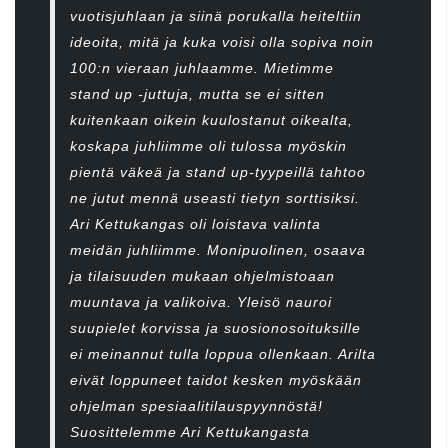
vuotisjuhlaan ja siinä porukalla heiteltiin
ideoita, mitä ja kuka voisi olla sopiva noin
100:n vieraan juhlaamme. Mietimme
stand up -juttuja, mutta se ei sitten
kuitenkaan oikein kuulostanut oikealta,
koskapa juhliimme oli tulossa myöskin
pientä väkeä ja stand up-tyypeillä tahtoo
ne jutut mennä useasti tietyn sorttisiksi.
Ari Kettukangas oli loistava valinta
meidän juhliimme. Monipuolinen, osaava
ja tilaisuuden mukaan ohjelmistoaan
muuntava ja valikoiva. Yleisö nauroi
suupielet korvissa ja suosionosoituksille
ei meinannut tulla loppua ollenkaan. Arilta
eivät loppuneet taidot kesken myöskään
ohjelman spesiaalitilauspyynnöstä!
Suosittelemme Ari Kettukangasta